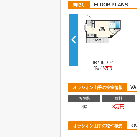
FLOOR PLANS
間取り
-
1R / 18.00㎡
2階 /
3万円
VA
オラシオン山手の空室情報
所在階
賃料
3万円
2階
O
オラシオン山手の物件概要