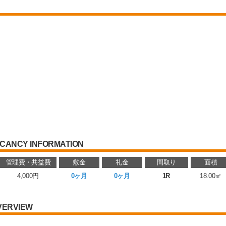
CANCY INFORMATION
管理費・共益費
敷金
礼金
間取り
面積
4,000円
0ヶ月
0ヶ月
1R
18.00㎡
VERVIEW