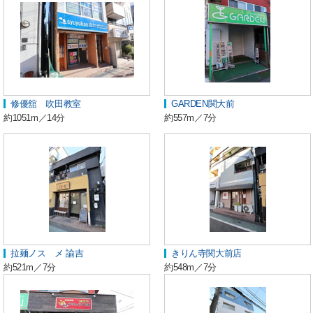
修優舘 吹田教室
GARDEN関大前
約1051m／14分
約557m／7分
拉麺ノスゝメ 諭吉
きりん寺関大前店
約521m／7分
約548m／7分