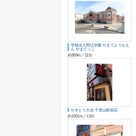
学校法人岡辻学園 やまてようちえ
ん やまてっこ
約859m／11分
やきとり大吉 千里山駅前店
約1001m／13分