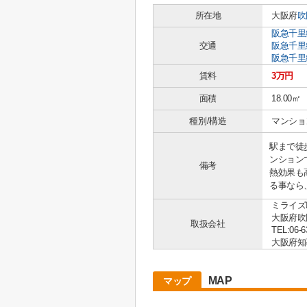
所在地
大阪府
吹
阪急千里
交通
阪急千里
阪急千里
賃料
3万円
面積
18.00㎡
種別/構造
マンショ
駅まで徒
ンション
備考
熱効果も
る事なら
ミライズ
大阪府吹
取扱会社
TEL:06-6
大阪府知事 
MAP
マップ