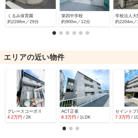
くるみ保育園
第四中学校
約2288m／29分
約900m／12分
約2204m／
エリアの近い物件
グレースコーポⅡ
ACT正雀
セイントプ
4.2
万
円
/ 2K
8.3
万
円
/ 1LDK
7.3
万
円
/ 1