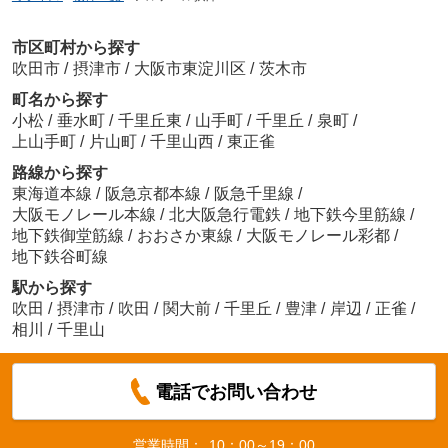
市区町村から探す
吹田市
/
摂津市
/
大阪市東淀川区
/
茨木市
町名から探す
小松
/
垂水町
/
千里丘東
/
山手町
/
千里丘
/
泉町
/
上山手町
/
片山町
/
千里山西
/
東正雀
路線から探す
東海道本線
/
阪急京都本線
/
阪急千里線
/
大阪モノレール本線
/
北大阪急行電鉄
/
地下鉄今里筋線
/
地下鉄御堂筋線
/
おおさか東線
/
大阪モノレール彩都
/
地下鉄谷町線
駅から探す
吹田
/
摂津市
/
吹田
/
関大前
/
千里丘
/
豊津
/
岸辺
/
正雀
/
相川
/
千里山
電話でお問い合わせ
営業時間：
10：00～19：00