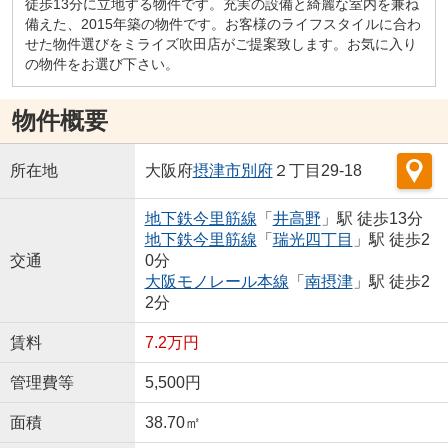
徒歩13分に立地する物件です。充実の設備と綺麗な室内を兼ね
備えた、2015年築の物件です。お客様のライフスタイルに合わ
せた物件選びをミライズ吹田店がご提案致します。お気に入り
の物件をお選び下さい。
物件概要
所在地
大阪府
摂津市
別府
２丁目29-18
地下鉄今里筋線
「
井高野
」駅 徒歩13分
地下鉄今里筋線
「
瑞光四丁目
」駅 徒歩2
交通
0分
大阪モノレール本線
「
南摂津
」駅 徒歩2
2分
賃料
7.2万円
管理費等
5,500円
面積
38.70㎡