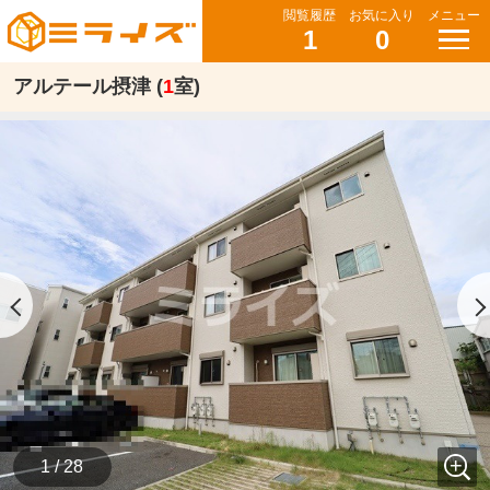
閲覧履歴
お気に入り
メニュー
1
0
アルテール摂津 (
1
室)
1 / 28