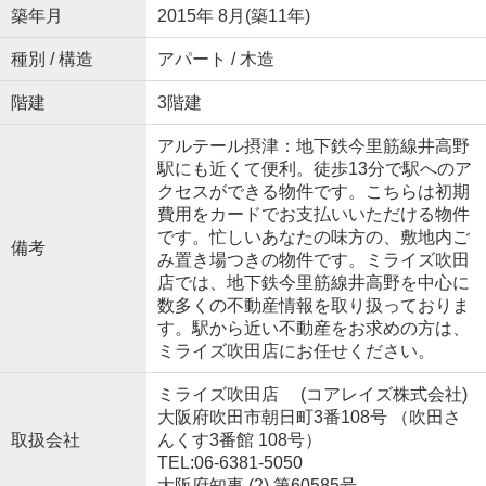
築年月
2015年 8月(築11年)
種別 / 構造
アパート / 木造
階建
3階建
アルテール摂津：地下鉄今里筋線井高野
駅にも近くて便利。徒歩13分で駅へのア
クセスができる物件です。こちらは初期
費用をカードでお支払いいただける物件
です。忙しいあなたの味方の、敷地内ご
備考
み置き場つきの物件です。ミライズ吹田
店では、地下鉄今里筋線井高野を中心に
数多くの不動産情報を取り扱っておりま
す。駅から近い不動産をお求めの方は、
ミライズ吹田店にお任せください。
ミライズ吹田店 (コアレイズ株式会社)
大阪府吹田市朝日町3番108号 （吹田さ
取扱会社
んくす3番館 108号）
TEL:06-6381-5050
大阪府知事 (2) 第60585号