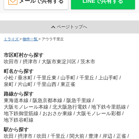
メールで共有する
LINEで共有する
ページトップへ
ミライズ
>
物件一覧
>
アウラ千里丘
市区町村から探す
吹田市
/
摂津市
/
大阪市東淀川区
/
茨木市
町名から探す
小松
/
垂水町
/
千里丘東
/
山手町
/
千里丘
/
上山手町
/
泉町
/
片山町
/
千里山西
/
東正雀
路線から探す
東海道本線
/
阪急京都本線
/
阪急千里線
/
大阪モノレール本線
/
北大阪急行電鉄
/
地下鉄今里筋線
/
地下鉄御堂筋線
/
おおさか東線
/
大阪モノレール彩都
/
地下鉄谷町線
駅から探す
吹田
/
摂津市
/
吹田
/
千里丘
/
関大前
/
豊津
/
岸辺
/
正雀
/