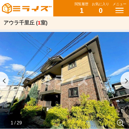
閲覧履歴
お気に入り
メニュー
1
0
アウラ千里丘 (
1
室)
1 / 29