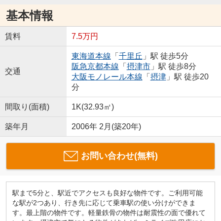
基本情報
賃料
7.5万円
東海道本線
「
千里丘
」駅 徒歩5分
阪急京都本線
「
摂津市
」駅 徒歩8分
交通
大阪モノレール本線
「
摂津
」駅 徒歩20
分
間取り(面積)
1K(32.93㎡)
築年月
2006年 2月(築20年)
お問い合わせ(無料)
駅まで5分と、駅近でアクセスも良好な物件です。ご利用可能
な駅が2つあり、行き先に応じて乗車駅の使い分けができま
す。最上階の物件です。軽量鉄骨の物件は耐震性の面で優れて