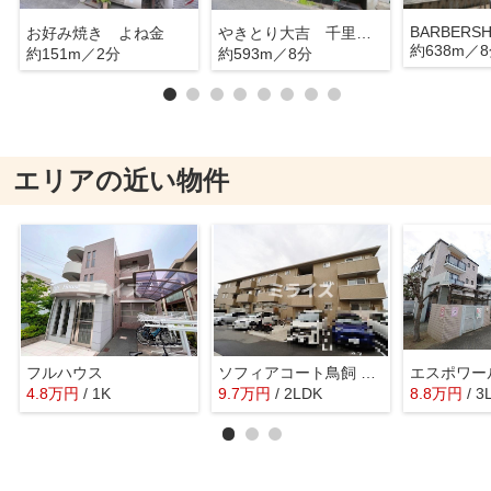
BARBERSH
お好み焼き よね金
やきとり大吉 千里丘店
約638m／
約151m／2分
約593m／8分
エリアの近い物件
フルハウス
ソフィアコート鳥飼 B棟
エスポワー
4.8
万
円
/ 1K
9.7
万
円
/ 2LDK
8.8
万
円
/ 3