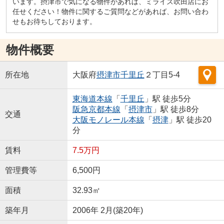
います。摂津市で気になる物件があれば、ミライズ吹田店にお
任せください！物件に関するご質問などがあれば、お問い合わ
せもお待ちしております。
物件概要
所在地
大阪府
摂津市
千里丘
２丁目5-4
東海道本線
「
千里丘
」駅 徒歩5分
阪急京都本線
「
摂津市
」駅 徒歩8分
交通
大阪モノレール本線
「
摂津
」駅 徒歩20
分
賃料
7.5万円
管理費等
6,500円
面積
32.93㎡
築年月
2006年 2月(築20年)