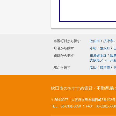
市区町村から探す
吹田市
/
摂津市
/
町名から探す
小松
/
垂水町
/
路線から探す
東海道本線
/
阪
大阪モノレール
駅から探す
吹田
/
摂津市
/
吹田市のおすすめ賃貸・不動産屋
〒564-0027 大阪府吹田市朝日町3番108
TEL：06-6381-5050 / FAX：06-6381-5060