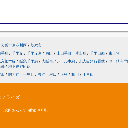
大阪市東淀川区
/
茨木市
山手町
/
千里丘
/
千里丘東
/
泉町
/
上山手町
/
片山町
/
千里山西
/
東正雀
急京都本線
/
阪急千里線
/
大阪モノレール本線
/
北大阪急行電鉄
/
地下鉄今里
彩都
/
地下鉄谷町線
吹田
/
関大前
/
千里丘
/
豊津
/
岸辺
/
正雀
/
相川
/
千里山
はミライズ
号 （吹田さんくす3番館 108号）