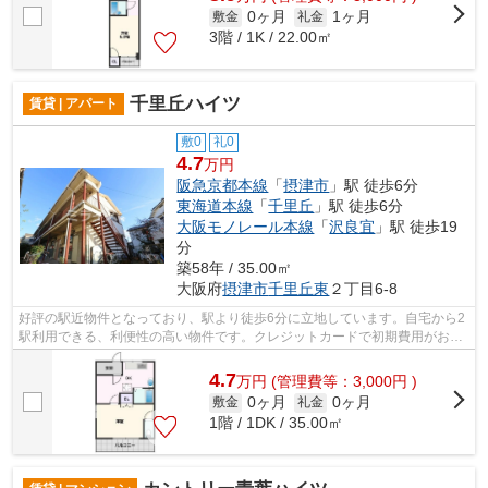
0ヶ月
1ヶ月
敷金
礼金
3階 / 1K / 22.00㎡
千里丘ハイツ
賃貸 | アパート
敷0
礼0
4.7
万円
阪急京都本線
「
摂津市
」駅 徒歩6分
東海道本線
「
千里丘
」駅 徒歩6分
大阪モノレール本線
「
沢良宜
」駅 徒歩19
分
築58年 / 35.00㎡
大阪府
摂津市
千里丘東
２丁目6-8
好評の駅近物件となっており、駅より徒歩6分に立地しています。自宅から2
駅利用できる、利便性の高い物件です。クレジットカードで初期費用がお支
払いいただけるので、決済の手間が軽...
4.7
万
円
(管理費等：3,000円 )
0ヶ月
0ヶ月
敷金
礼金
1階 / 1DK / 35.00㎡