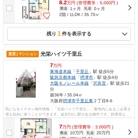
8.2
万
円
(管理費等：5,000円 )
1ヶ月
0ヶ月
敷金
礼金
2階 / 1LDK / 35.70㎡
1
残り
件を表示する
光栄ハイツ千里丘
賃貸 | マンション
7
万円
東海道本線
「
千里丘
」駅 徒歩5分
阪急京都本線
「
摂津市
」駅 徒歩4分
大阪モノレール本線
「
沢良宜
」駅 徒歩21
分
築36年 / 35.04㎡
大阪府
摂津市
千里丘東
２丁目8-6
気になるイチオシ物件情報：「光栄ハイツ千里丘」。敷地内にあるごみ置き
場も自由に使うことができます。徒歩5分に駅がある物件です。鉄骨造なの
で、間仕切りも少なくゆとりのある空間...
7
万
円
(管理費等：3,000円 )
10万円
20万円
敷金
礼金