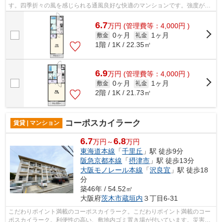
す。四季折々の風を感じられる通風良好な快適のマンションです。強度が高
く、自由度の高い設計の鉄骨造マンショ...
6.7
万
円
(管理費等：4,000円 )
0ヶ月
1ヶ月
敷金
礼金
1階 / 1K / 22.35㎡
6.9
万
円
(管理費等：4,000円 )
0ヶ月
1ヶ月
敷金
礼金
2階 / 1K / 21.73㎡
コーポスカイラーク
賃貸 | マンション
6.7
6.8
万円～
万円
東海道本線
「
千里丘
」駅 徒歩9分
阪急京都本線
「
摂津市
」駅 徒歩13分
大阪モノレール本線
「
沢良宜
」駅 徒歩18
分
築46年 / 54.52㎡
大阪府
茨木市
蔵垣内
３丁目6-31
こだわりポイント満載のコーポスカイラーク。こだわりポイント満載のコー
ポスカイラーク。利便性の高い、敷地内ゴミ置き場が付いています。災害に