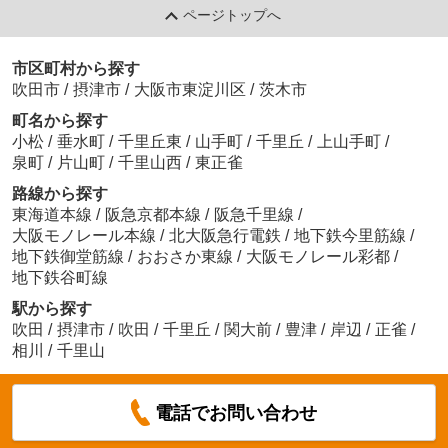
ページトップへ
市区町村から探す
吹田市
/
摂津市
/
大阪市東淀川区
/
茨木市
町名から探す
小松
/
垂水町
/
千里丘東
/
山手町
/
千里丘
/
上山手町
/
泉町
/
片山町
/
千里山西
/
東正雀
路線から探す
東海道本線
/
阪急京都本線
/
阪急千里線
/
大阪モノレール本線
/
北大阪急行電鉄
/
地下鉄今里筋線
/
地下鉄御堂筋線
/
おおさか東線
/
大阪モノレール彩都
/
地下鉄谷町線
駅から探す
吹田
/
摂津市
/
吹田
/
千里丘
/
関大前
/
豊津
/
岸辺
/
正雀
/
相川
/
千里山
電話でお問い合わせ