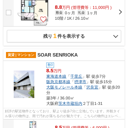
8.8
万
円
(管理費等：11,000円 )
0ヶ月
1ヶ月
敷金
礼金
10階 / 1K / 26.10㎡
1
残り
件を表示する
SOAR SENRIOKA
賃貸 | マンション
敷0
8.5
万円
東海道本線
「
千里丘
」駅 徒歩7分
阪急京都本線
「
摂津市
」駅 徒歩15分
大阪モノレール本線
「
沢良宜
」駅 徒歩20
分
築3年 / 36.00㎡
大阪府
茨木市
蔵垣内
２丁目1-31
好評の駅近物件となっており、駅より徒歩7分に立地しています。外観タイ
ル張りの物件は、雨で汚れが落ちるのが魅力です。こちらの物件はエレベー
ター付きです。揺れに強い鉄骨造の物件...
8.5
万
円
(管理費等：6,000円 )