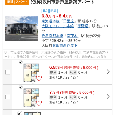
(仮称)吹田市新芦屋新築アパート
賃貸 | アパート
礼0
新築
6.8
8.4
万円～
万円
東海道本線
「
千里丘
」駅 徒歩12分
大阪モノレール本線
「
宇野辺
」駅 徒歩18
分
阪急京都本線
「
南茨木
」駅 徒歩22分
予定 / 29.42㎡～35.70㎡
大阪府
吹田市
新芦屋下
吹田市近辺での物件情報：大好評のあの物件「(仮称)吹田市新芦屋新築アパ
ート」。徒歩12分で駅へのアクセスが可能な物件です。敷地内にごみ置き場
のあるアパートです。よくお出かけを...
6.8
万
円
(管理費等：5,000円 )
1ヶ月
0ヶ月
敷金
礼金
1階 / 1K / 29.42㎡
7
万
円
(管理費等：5,000円 )
1ヶ月
0ヶ月
敷金
礼金
1階 / 1K / 29.42㎡