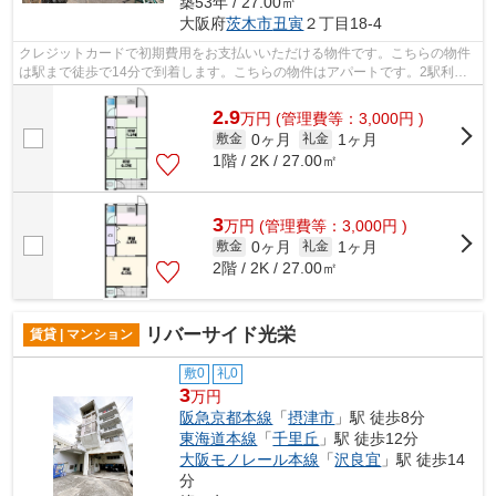
築53年 / 27.00㎡
大阪府
茨木市
丑寅
２丁目18-4
クレジットカードで初期費用をお支払いいただける物件です。こちらの物件
は駅まで徒歩で14分で到着します。こちらの物件はアパートです。2駅利用
可能な物件なので、交通経路を選ぶこと...
2.9
万
円
(管理費等：3,000円 )
0ヶ月
1ヶ月
敷金
礼金
1階 / 2K / 27.00㎡
3
万
円
(管理費等：3,000円 )
0ヶ月
1ヶ月
敷金
礼金
2階 / 2K / 27.00㎡
リバーサイド光栄
賃貸 | マンション
敷0
礼0
3
万円
阪急京都本線
「
摂津市
」駅 徒歩8分
東海道本線
「
千里丘
」駅 徒歩12分
大阪モノレール本線
「
沢良宜
」駅 徒歩14
分