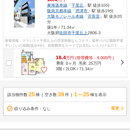
東海道本線
「
千里丘
」駅 徒歩10分
阪急京都本線
「
摂津市
」駅 徒歩19分
大阪モノレール本線
「
沢良宜
」駅 徒歩20
分
築1年 / 71.34㎡
大阪府
吹田市
千里丘上
2806-3
新着情報：クラシスト千里丘上の空室情報ならコチラ。最寄りの公園新芦屋
下いこいの遊園(徒歩4分)。初期費用をカードでお支払いいただけるので、カ
ードで決済したい方にもおすすめです...
18.4
万
円
(管理費等：9,000円 )
0ヶ月
25万円
敷金
礼金
3階 / 2LDK / 71.34㎡
25
39
1～25
該当物件数
棟
空き数
件
棟を表示
変更
絞り込み条件：
なし