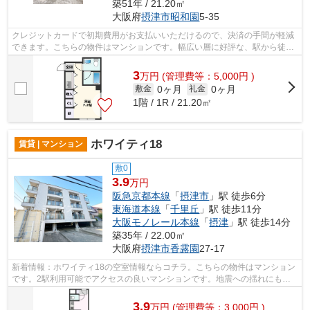
築51年 / 21.20㎡
大阪府
摂津市
昭和園
5-35
クレジットカードで初期費用がお支払いいただけるので、決済の手間が軽減
できます。こちらの物件はマンションです。幅広い層に好評な、駅から徒歩
8分に立地する物件です。遮音性も高い...
3
万
円
(管理費等：5,000円 )
0ヶ月
0ヶ月
敷金
礼金
1階 / 1R / 21.20㎡
ホワイティ18
賃貸 | マンション
敷0
3.9
万円
阪急京都本線
「
摂津市
」駅 徒歩6分
東海道本線
「
千里丘
」駅 徒歩11分
大阪モノレール本線
「
摂津
」駅 徒歩14分
築35年 / 22.00㎡
大阪府
摂津市
香露園
27-17
新着情報：ホワイティ18の空室情報ならコチラ。こちらの物件はマンション
です。2駅利用可能でアクセスの良いマンションです。地震への揺れにも強
い鉄骨造の魅力。ミライズ吹田店には、...
3.9
万
円
(管理費等：3,000円 )