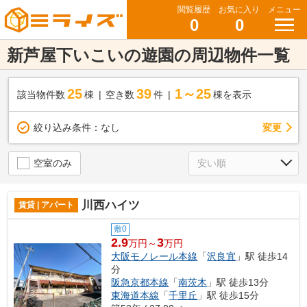
閲覧履歴
お気に入り
メニュー
0
0
新芦屋下いこいの遊園の周辺物件一覧
25
39
1～25
該当物件数
棟
空き数
件
棟を表示
変更
絞り込み条件：
なし
空室のみ
川西ハイツ
賃貸 | アパート
敷0
2.9
3
万円～
万円
大阪モノレール本線
「
沢良宜
」駅 徒歩14
分
阪急京都本線
「
南茨木
」駅 徒歩13分
東海道本線
「
千里丘
」駅 徒歩15分