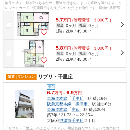
物件の近くに駅が2つあるため、用途や行き先によって経路を選べます。ク
レジットカードで初期費用をお支払いいただける物件です。建物の共用部に
ゴミ置き場があるので、外部の人にゴミ...
5.7
万
円
(管理費等：3,000円 )
0ヶ月
0ヶ月
敷金
礼金
1階 / 2DK / 45.00㎡
5.8
万
円
(管理費等：3,000円 )
0ヶ月
0ヶ月
敷金
礼金
2階 / 2DK / 45.00㎡
リブリ・千里丘
賃貸 | マンション
敷0
6.7
6.9
万円～
万円
東海道本線
「
千里丘
」駅 徒歩6分
阪急京都本線
「
摂津市
」駅 徒歩6分
東海道本線
「
岸辺
」駅 徒歩20分
築7年 / 21.73㎡～22.35㎡
大阪府
摂津市
千里丘
２丁目
「リブリ・千里丘」のここがイチオシ。眺望良好なマンションで魅力的で