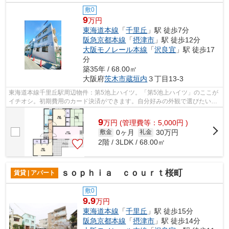
敷0
9
万円
東海道本線
「
千里丘
」駅 徒歩7分
阪急京都本線
「
摂津市
」駅 徒歩12分
大阪モノレール本線
「
沢良宜
」駅 徒歩17
分
築35年 / 68.00㎡
大阪府
茨木市
蔵垣内
３丁目13-3
東海道本線千里丘駅周辺物件：第5池上ハイツ。「第5池上ハイツ」のここが
イチオシ。初期費用のカード決済ができます。自分好みの外観で選びたい
方、鉄筋コンクリート構造がベストです...
9
万
円
(管理費等：5,000円 )
0ヶ月
30万円
敷金
礼金
2階 / 3LDK / 68.00㎡
ｓｏｐｈｉａ ｃｏｕｒｔ桜町
賃貸 | アパート
敷0
9.9
万円
東海道本線
「
千里丘
」駅 徒歩15分
阪急京都本線
「
摂津市
」駅 徒歩14分