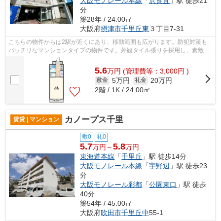
大阪モノレール本線
「
沢良宜
」駅 徒歩21
分
築28年 / 24.00㎡
大阪府
摂津市
千里丘東
３丁目7-31
こちらの物件からは2駅が近くにあり、移動範囲も広がります。防犯対策も
バッチリなマンションタイプの物件です。外観タイル張りを採用し、素敵な
見た目を演出します。安心安全な家をお...
5.6
万
円
(管理費等：3,000円 )
5万円
20万円
敷金
礼金
2階 / 1K / 24.00㎡
カノープス千里
賃貸 | マンション
敷0
礼0
5.7
5.8
万円～
万円
東海道本線
「
千里丘
」駅 徒歩14分
大阪モノレール本線
「
宇野辺
」駅 徒歩23
分
大阪モノレール彩都
「
公園東口
」駅 徒歩
40分
築54年 / 45.00㎡
大阪府
吹田市
千里丘中
55-1