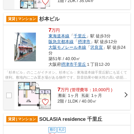
1階 / 2DK / 35.04㎡
杉本ビル
賃貸 | マンション
7
万円
東海道本線
「
千里丘
」駅 徒歩3分
阪急京都本線
「
摂津市
」駅 徒歩12分
大阪モノレール本線
「
沢良宜
」駅 徒歩24
分
築51年 / 40.00㎡
大阪府
摂津市
千里丘
１丁目12-20
「杉本ビル」のここがイチオシ。杉本ビル：東海道本線千里丘駅にも近くて
便利。敷地内にごみ置き場がある物件です。防音効果や耐火性の高い鉄筋コ
ンクリートの物件。より多くの不動産...
7
万
円
(管理費等：10,000円 )
1ヶ月
1ヶ月
敷金
礼金
2階 / 1LDK / 40.00㎡
SOLASIA residence 千里丘
賃貸 | マンション
敷0
礼0