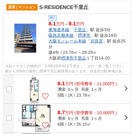
S-RESIDENCE千里丘
賃貸 | マンション
敷0
8.1
9.1
万円～
万円
東海道本線
「
千里丘
」駅 徒歩3分
阪急京都本線
「
摂津市
」駅 徒歩14分
大阪モノレール本線
「
沢良宜
」駅 徒歩25
分
築4年 / 23.78㎡～28.29㎡
大阪府
摂津市
千里丘
１丁目14-20
当社イチオシの物件の「S-RESIDENCE千里丘」。ぜひ一度ご覧ください。
家から309mの場所に摂津千里丘郵便局があります。自走式の駐車場がある
物件です。共用部には敷地内ごみ置き場・エ...
8.1
万
円
(管理費等：11,000円 )
0ヶ月
1ヶ月
敷金
礼金
5階 / 1K / 23.78㎡
8.7
万
円
(管理費等：10,000円 )
0ヶ月
1ヶ月
敷金
礼金
6階 / 1K / 26.10㎡