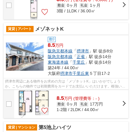
0ヶ月
1ヶ月
敷金
礼金
3階 / 1LDK / 36.00㎡
メゾネットK
賃貸 | アパート
敷0
8.5
万円
阪急京都本線
「
摂津市
」駅 徒歩8分
阪急京都本線
「
正雀
」駅 徒歩14分
東海道本線
「
千里丘
」駅 徒歩14分
築24年 / 44.00㎡
大阪府
摂津市
千里丘東
５丁目17-2
摂津市周辺にある物件をお求めの方は「メゾネットK」はいかがでしょう
か。こちらの物件では初期費用をカードでお支払いいただけます。根強いニ
ーズを誇る駅近の物件となり、徒歩8分に...
8.5
万
円
(管理費等：- )
0ヶ月
17万円
敷金
礼金
1-2階 / 2LDK / 44.00㎡
第5池上ハイツ
賃貸 | マンション