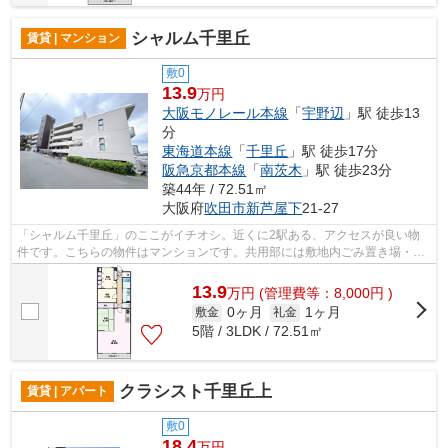
シャルム千里丘
賃貸 | マンション
敷0
13.9
万円
大阪モノレール本線
「
宇野辺
」駅 徒歩13
分
東海道本線
「
千里丘
」駅 徒歩17分
阪急京都本線
「
南茨木
」駅 徒歩23分
築44年 / 72.51㎡
大阪府
吹田市
新芦屋下
21-27
「シャルム千里丘」のここがイチオシ。近くに2駅ある、アクセスが良い物
件です。こちらの物件はマンションです。共用部には敷地内ごみ置き場・エ
レベータなど様々な設備やサービスが揃...
13.9
万
円
(管理費等：8,000円 )
0ヶ月
1ヶ月
敷金
礼金
5階 / 3LDK / 72.51㎡
クラシスト千里丘上
賃貸 | アパート
敷0
18.4
万円