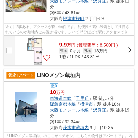
大阪モノレール本線
「
沢良宜
」駅 徒歩11
分
築6年 / 43.81㎡
大阪府
摂津市
桜町
２丁目6-9
近くに2駅ある、アクセスが良い物件です。利便性の高い設備として注目さ
れているのが敷地内ごみ置き場です。歩いて15分ほどで駅にアクセスでき
る、立地の良さも魅力の物件です。大きな...
9.9
万
円
(管理費等：8,500円 )
0ヶ月
18万円
敷金
礼金
1階 / 1LDK / 43.81㎡
LINOメゾン蔵垣内
賃貸 | アパート
敷0
10
万円
東海道本線
「
千里丘
」駅 徒歩7分
阪急京都本線
「
摂津市
」駅 徒歩10分
大阪モノレール本線
「
沢良宜
」駅 徒歩19
分
築1年 / 32.34㎡
大阪府
茨木市
蔵垣内
３丁目10-35
「LINOメゾン蔵垣内」のここがイチオシ。こちらの物件はアパートです。内