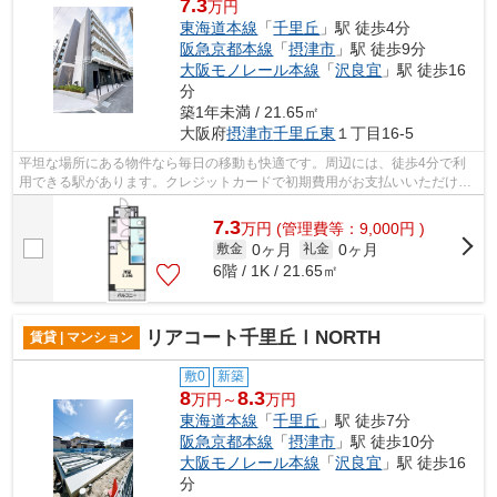
7.3
万円
東海道本線
「
千里丘
」駅 徒歩4分
阪急京都本線
「
摂津市
」駅 徒歩9分
大阪モノレール本線
「
沢良宜
」駅 徒歩16
分
築1年未満 / 21.65㎡
大阪府
摂津市
千里丘東
１丁目16-5
平坦な場所にある物件なら毎日の移動も快適です。周辺には、徒歩4分で利
用できる駅があります。クレジットカードで初期費用がお支払いいただける
ので、決済の手間が軽減できます。造り...
7.3
万
円
(管理費等：9,000円 )
0ヶ月
0ヶ月
敷金
礼金
6階 / 1K / 21.65㎡
リアコート千里丘ⅠNORTH
賃貸 | マンション
敷0
新築
8
8.3
万円～
万円
東海道本線
「
千里丘
」駅 徒歩7分
阪急京都本線
「
摂津市
」駅 徒歩10分
大阪モノレール本線
「
沢良宜
」駅 徒歩16
分