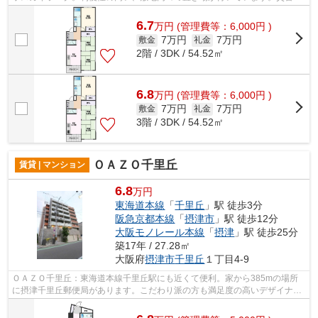
対する備えを考えるなら、耐久性のあ...
6.7
万
円
(管理費等：6,000円 )
7万円
7万円
敷金
礼金
2階 / 3DK / 54.52㎡
6.8
万
円
(管理費等：6,000円 )
7万円
7万円
敷金
礼金
3階 / 3DK / 54.52㎡
ＯＡＺＯ千里丘
賃貸 | マンション
6.8
万円
東海道本線
「
千里丘
」駅 徒歩3分
阪急京都本線
「
摂津市
」駅 徒歩12分
大阪モノレール本線
「
摂津
」駅 徒歩25分
築17年 / 27.28㎡
大阪府
摂津市
千里丘
１丁目4-9
ＯＡＺＯ千里丘：東海道本線千里丘駅にも近くて便利。家から385mの場所
に摂津千里丘郵便局があります。こだわり派の方も満足度の高いデザイナー
ズマンションです。共用部には敷地内ご...