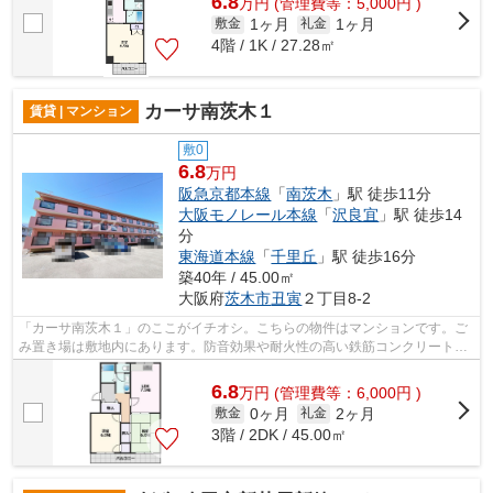
6.8
万
円
(管理費等：5,000円 )
1ヶ月
1ヶ月
敷金
礼金
4階 / 1K / 27.28㎡
カーサ南茨木１
賃貸 | マンション
敷0
6.8
万円
阪急京都本線
「
南茨木
」駅 徒歩11分
大阪モノレール本線
「
沢良宜
」駅 徒歩14
分
東海道本線
「
千里丘
」駅 徒歩16分
築40年 / 45.00㎡
大阪府
茨木市
丑寅
２丁目8-2
「カーサ南茨木１」のここがイチオシ。こちらの物件はマンションです。ご
み置き場は敷地内にあります。防音効果や耐火性の高い鉄筋コンクリートの
物件。ミライズ吹田店では、阪急京都...
6.8
万
円
(管理費等：6,000円 )
0ヶ月
2ヶ月
敷金
礼金
3階 / 2DK / 45.00㎡