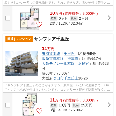
装もきれいな一押しの築浅物件です。きれい好きな方、古い物件は苦手とい
う方に。2駅利用できるので電車をよく...
10
万
円
(管理費等：5,000円 )
0ヶ月
2ヶ月
敷金
礼金
2階 / 1LDK / 32.34㎡
サンフレア千里丘
賃貸 | マンション
11
万円
東海道本線
「
千里丘
」駅 徒歩5分
阪急京都本線
「
摂津市
」駅 徒歩17分
大阪モノレール本線
「
沢良宜
」駅 徒歩28
分
築33年 / 75.00㎡
大阪府
吹田市
千里丘上
18-26
「サンフレア千里丘」のここがイチオシ。新芦屋下いこいの遊園まで356m
です。こちらの物件はマンションです。コンクリート躯体で隙間がなく、気
密性や断熱効果も高い物件。より詳しい...
11
万
円
(管理費等：8,000円 )
10万円
25万円
敷金
礼金
3階 / 4LDK / 75.00㎡