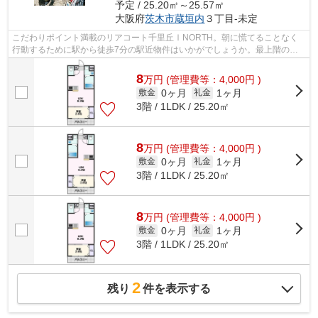
予定 / 25.20㎡～25.57㎡
大阪府
茨木市
蔵垣内
３丁目-未定
こだわりポイント満載のリアコート千里丘ⅠNORTH。朝に慌てることなく
行動するために駅から徒歩7分の駅近物件はいかがでしょうか。最上階の物
件です。鉄骨造は耐久性があり地震のリスク...
8
万
円
(管理費等：4,000円 )
0ヶ月
1ヶ月
敷金
礼金
3階 / 1LDK / 25.20㎡
8
万
円
(管理費等：4,000円 )
0ヶ月
1ヶ月
敷金
礼金
3階 / 1LDK / 25.20㎡
8
万
円
(管理費等：4,000円 )
0ヶ月
1ヶ月
敷金
礼金
3階 / 1LDK / 25.20㎡
2
残り
件を表示する