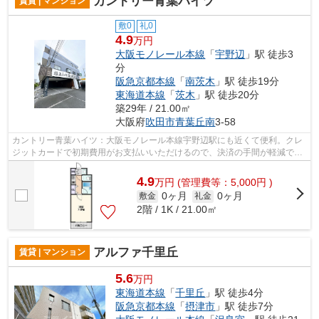
カントリー青葉ハイツ
賃貸 | マンション
敷0
礼0
4.9
万円
大阪モノレール本線
「
宇野辺
」駅 徒歩3
分
阪急京都本線
「
南茨木
」駅 徒歩19分
東海道本線
「
茨木
」駅 徒歩20分
築29年 / 21.00㎡
大阪府
吹田市
青葉丘南
3-58
カントリー青葉ハイツ：大阪モノレール本線宇野辺駅にも近くて便利。クレ
ジットカードで初期費用がお支払いいただけるので、決済の手間が軽減でき
ます。駅まで徒歩3分の位置に立地する...
4.9
万
円
(管理費等：5,000円 )
0ヶ月
0ヶ月
敷金
礼金
2階 / 1K / 21.00㎡
アルファ千里丘
賃貸 | マンション
5.6
万円
東海道本線
「
千里丘
」駅 徒歩4分
阪急京都本線
「
摂津市
」駅 徒歩7分