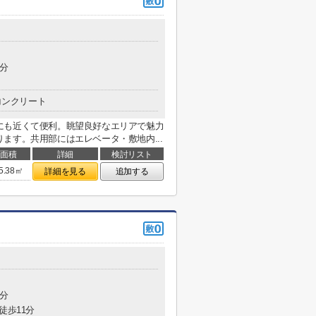
6分
コンクリート
にも近くて便利。眺望良好なエリアで魅力
ます。共用部にはエレベータ・敷地内...
面積
詳細
検討リスト
5.38㎡
詳細を見る
追加する
4分
徒歩11分