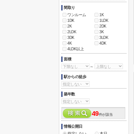
間取り
ワンルーム
1K
1DK
1LDK
2K
2DK
2LDK
3K
3DK
3LDK
4K
4DK
4LDK以上
面積
～
駅からの徒歩
築年数
49
件が該当
情報公開日
指定しない
本日