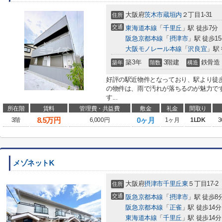
大阪府
茨木市
蔵垣内
２丁目1-31
住所
交通
東海道本線
「
千里丘
」駅 徒歩7分
阪急京都本線
「
摂津市
」駅 徒歩1
大阪モノレール本線
「
沢良宜
」駅 
築3年
3階建
鉄骨造
築年
階数
構造
好評の駅近物件となっており、駅より徒
の物件は、雨で汚れが落ちるのが魅力で
す...
所在階
賃料
管理費・共益費
敷金
礼金
間取り
8.5
万円
0ヶ月
3階
6,000円
1ヶ月
1LDK
3
メゾネットK
大阪府
摂津市
千里丘東
５丁目17-2
住所
交通
阪急京都本線
「
摂津市
」駅 徒歩8
阪急京都本線
「
正雀
」駅 徒歩14分
東海道本線
「
千里丘
」駅 徒歩14分