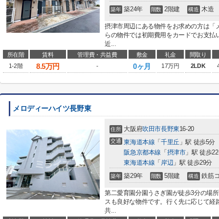
築24年
2階建
木造
築年
階数
構造
摂津市周辺にある物件をお求めの方は「
らの物件では初期費用をカードでお支払
近...
所在階
賃料
管理費・共益費
敷金
礼金
間取り
8.5
万円
0ヶ月
1-2階
-
17万円
2LDK
メロディーハイツ長野東
大阪府
吹田市
長野東
16-20
住所
交通
東海道本線
「
千里丘
」駅 徒歩5分
阪急京都本線
「
摂津市
」駅 徒歩2
東海道本線
「
岸辺
」駅 徒歩29分
築29年
5階建
鉄筋
築年
階数
構造
第二愛育園分園うさぎ園が徒歩3分の場所
スも良好な物件です。行く先に応じて経
共...