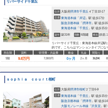
リバーサイド千里丘
大阪府
摂津市
千里丘
４丁目10-17
住所
交通
東海道本線
「
岸辺
」駅 徒歩17分
阪急京都本線
「
摂津市
」駅 徒歩1
東海道本線
「
千里丘
」駅 徒歩15分
築31年
6階建
鉄筋
築年
階数
構造
リバーサイド千里丘：東海道本線岸辺駅
的です。こちらはマンションタイプになり
所在階
賃料
管理費・共益費
敷金
礼金
間取り
9.8
万円
0ヶ月
5階
7,000円
2ヶ月
3LDK
6
ｓｏｐｈｉａ ｃｏｕｒｔ桜町
大阪府
摂津市
桜町
２丁目6-9
住所
交通
東海道本線
「
千里丘
」駅 徒歩15分
阪急京都本線
「
摂津市
」駅 徒歩1
大阪モノレール本線
「
沢良宜
」駅 