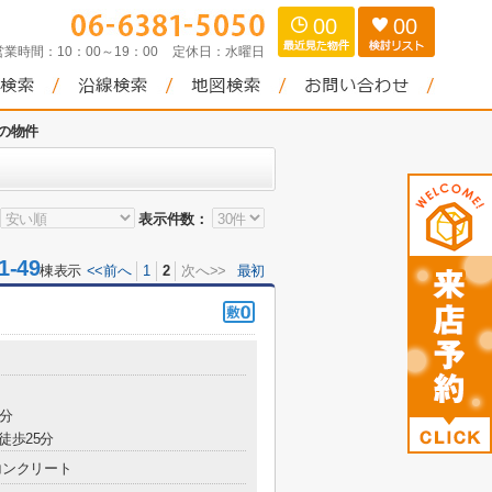
00
00
営業時間：
10：00～19：00
定休日：
水曜日
の物件
表示件数：
-49
棟表示
<<前へ
1
2
次へ>>
最初
4分
徒歩25分
コンクリート