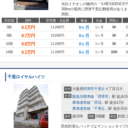
当社イチオシの物件の「S-RESIDEN
309mの場所に摂津千里丘郵便局があり
用部...
所在階
賃料
管理費・共益費
敷金
礼金
間取り
8.1
万円
0ヶ月
5階
11,000円
1ヶ月
1K
2
8.7
万円
0ヶ月
6階
10,000円
1ヶ月
1K
2
8.8
万円
0ヶ月
10階
11,000円
1ヶ月
1K
2
9.1
万円
0ヶ月
14階
11,000円
1ヶ月
1DK
2
千里ロイヤルハイツ
大阪府
摂津市
千里丘
４丁目11-5
住所
交通
阪急京都本線
「
摂津市
」駅 徒歩1
東海道本線
「
岸辺
」駅 徒歩17分
東海道本線
「
千里丘
」駅 徒歩15分
築32年
6階建
鉄筋
築年
階数
構造
防犯対策もバッチリなマンションタイプ