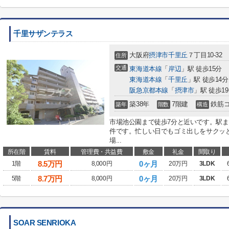
千里サザンテラス
大阪府
摂津市
千里丘
７丁目10-32
住所
交通
東海道本線
「
岸辺
」駅 徒歩15分
東海道本線
「
千里丘
」駅 徒歩14分
阪急京都本線
「
摂津市
」駅 徒歩1
築38年
7階建
鉄筋
築年
階数
構造
市場池公園まで徒歩7分と近いです。駅ま
件です。忙しい日でもゴミ出しをサクッ
場...
所在階
賃料
管理費・共益費
敷金
礼金
間取り
8.5
万円
0ヶ月
1階
8,000円
20万円
3LDK
8.7
万円
0ヶ月
5階
8,000円
20万円
3LDK
SOAR SENRIOKA