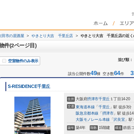
吹田市の居酒屋
>
やきとり大吉 千里丘店
>
やきとり大吉 千里丘店の近く
件(2ページ目)
並び順：
空室物件のみ表示
49
64
31
該当公開件数
棟 空き数
件
S-RESIDENCE千里丘
大阪府
摂津市
千里丘
１丁目14-20
住所
交通
東海道本線
「
千里丘
」駅 徒歩3分
阪急京都本線
「
摂津市
」駅 徒歩1
大阪モノレール本線
「
沢良宜
」駅 
築4年
15階建
鉄筋
築年
階数
構造