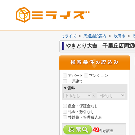
ミライズ
>
周辺施設案内
>
吹田市
>
やきとり大吉 千里丘店周辺物
アパート
マンション
一戸建て
▼賃料
～
敷金・保証金なし
礼金・敷引なし
共益費・管理費込み
49
件が該当