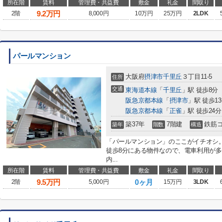
所在階
賃料
管理費・共益費
敷金
礼金
間取り
9.2
万円
2階
8,000円
10万円
25万円
2LDK
パールマンション
大阪府
摂津市
千里丘
３丁目11-5
住所
交通
東海道本線
「
千里丘
」駅 徒歩8分
阪急京都本線
「
摂津市
」駅 徒歩1
阪急京都本線
「
正雀
」駅 徒歩24分
築37年
7階建
鉄筋
築年
階数
構造
「パールマンション」のここがイチオシ
徒歩8分にある物件なので、電車利用が
内...
所在階
賃料
管理費・共益費
敷金
礼金
間取り
9.5
万円
0ヶ月
2階
5,000円
15万円
3LDK