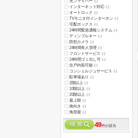
光ファイバー
(-)
インターネット対応
(-)
オートロック
(-)
TVモニタ付インターホン
(-)
宅配ボックス
(-)
24時間緊急通報システム
(-)
ディンプルキー
(-)
防犯カメラ
(-)
24時間有人管理
(-)
フロントサービス
(-)
24時間ゴミ出し可
(-)
住戸内覧可能
(-)
コンシェルジュサービス
(-)
駐車場あり
(-)
2階以上
(-)
10階以上
(-)
20階以上
(-)
最上階
(-)
南向き
(-)
角部屋
(-)
49
件が該当