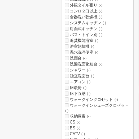
外観タイル張り
(-)
コンロ２口以上
(-)
食器洗い乾燥機
(-)
システムキッチン
(-)
対面式キッチン
(-)
バス・トイレ別
(-)
追焚機能浴室
(-)
浴室乾燥機
(-)
温水洗浄便座
(-)
洗面台
(-)
洗髪洗面化粧台
(-)
シャワー
(-)
独立洗面台
(-)
エアコン
(-)
床暖房
(-)
床下収納
(-)
ウォークインクロゼット
(-)
ウォークインシューズクロゼット
(-)
収納豊富
(-)
CS
(-)
BS
(-)
CATV
(-)