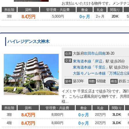
お支払いいただける物件です。メンテナン
所在階
賃料
管理費・共益費
敷金
礼金
間取り
8.4
万円
0ヶ月
3階
5,000円
2ヶ月
2DK
5
ハイレジデンス大神木
大阪府
吹田市
山田南
38-20
住所
交通
東海道本線
「
岸辺
」駅 徒歩26分
東海道本線
「
千里丘
」駅 徒歩23分
大阪モノレール本線
「
万博記念公
築33年
6階建
鉄筋
築年
階数
構造
イズミヤ 千里丘店まで徒歩7分です。2
す。こちらは通風良好な物件です。共用
様...
所在階
賃料
管理費・共益費
敷金
礼金
間取り
8.4
万円
0ヶ月
3階
8,000円
20万円
3LDK
8.4
万円
0ヶ月
4階
8,000円
20万円
3LDK