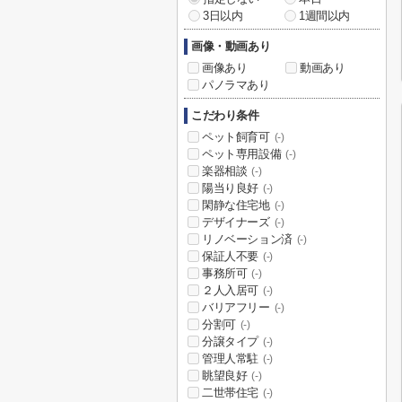
3日以内
1週間以内
画像・動画あり
画像あり
動画あり
パノラマあり
こだわり条件
ペット飼育可
(-)
ペット専用設備
(-)
楽器相談
(-)
陽当り良好
(-)
閑静な住宅地
(-)
デザイナーズ
(-)
リノベーション済
(-)
保証人不要
(-)
事務所可
(-)
２人入居可
(-)
バリアフリー
(-)
分割可
(-)
分譲タイプ
(-)
管理人常駐
(-)
眺望良好
(-)
二世帯住宅
(-)