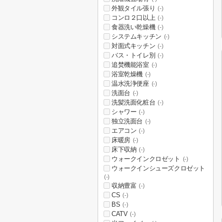
外観タイル張り
(-)
コンロ２口以上
(-)
食器洗い乾燥機
(-)
システムキッチン
(-)
対面式キッチン
(-)
バス・トイレ別
(-)
追焚機能浴室
(-)
浴室乾燥機
(-)
温水洗浄便座
(-)
洗面台
(-)
洗髪洗面化粧台
(-)
シャワー
(-)
独立洗面台
(-)
エアコン
(-)
床暖房
(-)
床下収納
(-)
ウォークインクロゼット
(-)
ウォークインシューズクロゼット
(-)
収納豊富
(-)
CS
(-)
BS
(-)
CATV
(-)