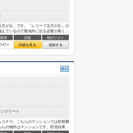
造
五月が丘」です。「レリーフ五月が丘」の
えているので敷地外に出る必要が無く...
面積
詳細
検討リスト
0.47㎡
詳細を見る
追加する
コンクリート
らコチラ。こちらのマンションでは初期費
らの物件はマンションです。防音効果...