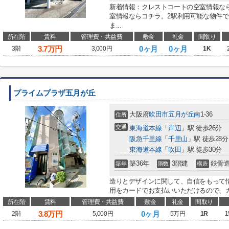
新着情報：クレストコートの空室情報な
室情報ならコチラ。2駅利用可能な物件
ま...
所在階
賃料
管理費・共益費
敷金
礼金
間取り
3.7
万円
0ヶ月
0ヶ月
3階
3,000円
1K
プライムプラザ五月が丘
大阪府
吹田市
五月が丘南
1-36
住所
交通
東海道本線
「
岸辺
」駅 徒歩26分
阪急千里線
「
千里山
」駅 徒歩28分
東海道本線
「
吹田
」駅 徒歩30分
築36年
3階建
鉄骨
築年
階数
構造
造りとデザインに関して、自信をもって
用をカードでお支払いいただけるので、カ
所在階
賃料
管理費・共益費
敷金
礼金
間取り
3.8
万円
0ヶ月
2階
5,000円
5万円
1R
1