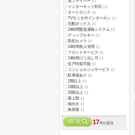
光ファイバー
(-)
インターネット対応
(-)
オートロック
(-)
TVモニタ付インターホン
(-)
宅配ボックス
(-)
24時間緊急通報システム
(-)
ディンプルキー
(-)
防犯カメラ
(-)
24時間有人管理
(-)
フロントサービス
(-)
24時間ゴミ出し可
(-)
住戸内覧可能
(-)
コンシェルジュサービス
(-)
駐車場あり
(-)
2階以上
(-)
10階以上
(-)
20階以上
(-)
最上階
(-)
南向き
(-)
角部屋
(-)
17
件が該当