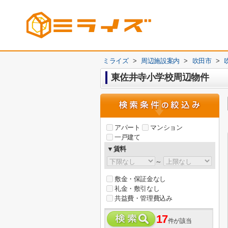
ミライズ
>
周辺施設案内
>
吹田市
>
東佐井寺小学校周辺物件
アパート
マンション
一戸建て
▼賃料
～
敷金・保証金なし
礼金・敷引なし
共益費・管理費込み
17
件が該当