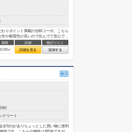
造
だわりポイント満載の信和コーポ。こちら
性や耐震性が高いので住んでで安心で...
面積
詳細
検討リスト
32.00㎡
詳細を見る
追加する
24分
ンクリート
徒歩5分)がありちょっとした買い物に便利
件です。こちらの物件は築5年ですが...