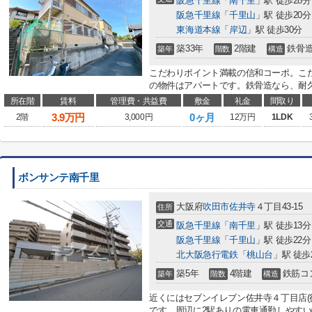
阪急千里線
「
南千里
」駅 徒歩28分
阪急千里線
「
千里山
」駅 徒歩20分
東海道本線
「
岸辺
」駅 徒歩30分
築33年
2階建
鉄骨
築年
階数
構造
こだわりポイント満載の信和コーポ。こ
の物件はアパートです。鉄骨造なら、耐久
所在階
賃料
管理費・共益費
敷金
礼金
間取り
3.9
万円
0ヶ月
2階
3,000円
12万円
1LDK
ボンサンテ南千里
大阪府
吹田市
佐井寺
４丁目43-15
住所
交通
阪急千里線
「
南千里
」駅 徒歩13分
阪急千里線
「
千里山
」駅 徒歩22分
北大阪急行電鉄
「
桃山台
」駅 徒歩
築5年
4階建
鉄筋コ
築年
階数
構造
近くにはセブンイレブン佐井寺４丁目店(
です。周辺に2駅ありの電車通勤しやすい物