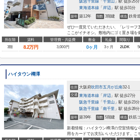
阪急千里線
「
千里山
」駅 徒歩25分
東海道本線
「
岸辺
」駅 徒歩31分
築12年
3階建
鉄骨
築年
階数
構造
ぜひ一度見ていただきたい、「レリーフ
ここがイチオシ。敷地内にゴミ置き場を備
所在階
賃料
管理費・共益費
敷金
礼金
間取り
8.2
万円
0ヶ月
3階
3,000円
3ヶ月
2LDK
5
ハイタウン樽澤
大阪府
吹田市
五月が丘南
32-1
住所
交通
東海道本線
「
岸辺
」駅 徒歩27分
阪急千里線
「
千里山
」駅 徒歩23分
阪急千里線
「
南千里
」駅 徒歩28分
築39年
5階建
鉄筋
築年
階数
構造
新着情報：ハイタウン樽澤の空室情報な
用をカードでお支払いいただけます。こち