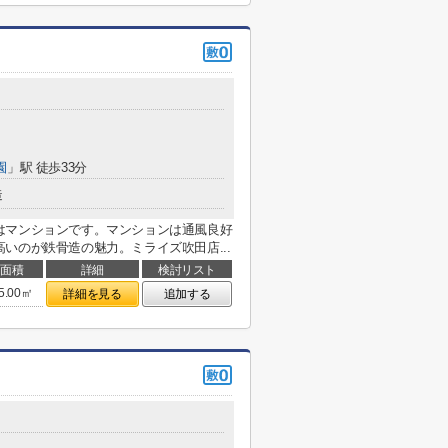
園
」駅 徒歩33分
造
はマンションです。マンションは通風良好
いのが鉄骨造の魅力。ミライズ吹田店...
面積
詳細
検討リスト
5.00㎡
詳細を見る
追加する