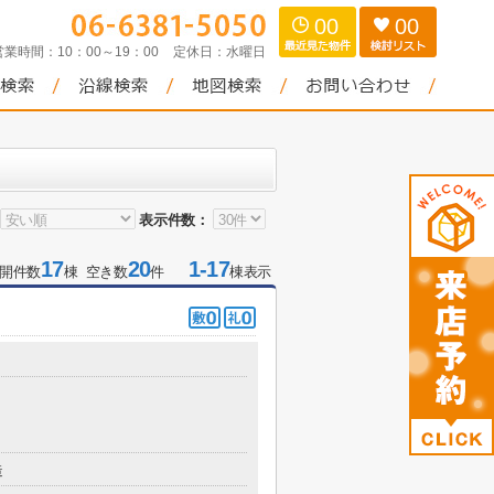
00
00
営業時間：
10：00～19：00
定休日：
水曜日
表示件数：
17
20
1-17
開件数
棟 空き数
件
棟表示
造