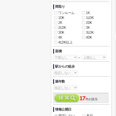
間取り
ワンルーム
1K
1DK
1LDK
2K
2DK
2LDK
3K
3DK
3LDK
4K
4DK
4LDK以上
面積
～
駅からの徒歩
築年数
17
件が該当
情報公開日
指定しない
本日