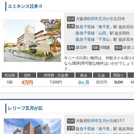
エミネンス辻本Ⅱ
大阪府
吹田市
五月が丘北
22-8
住所
交通
阪急千里線
「
南千里
」駅 徒歩22分
阪急千里線
「
山田
」駅 徒歩30分
阪急千里線
「
千里山
」駅 徒歩31分
築32年
6階建
鉄筋
築年
階数
構造
今ニーズの高い物件は、外観タイル張り
なら2駅利用可能な物件はいかがでしょ
ド...
所在階
賃料
管理費・共益費
敷金
礼金
間取り
8
万円
0ヶ月
5階
7,000円
20万円
3LDK
6
レリーフ五月が丘
大阪府
吹田市
五月が丘南
17-7
住所
交通
阪急千里線
「
南千里
」駅 徒歩26分