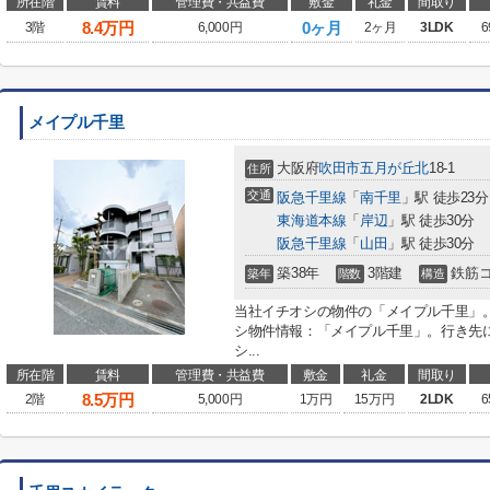
所在階
賃料
管理費・共益費
敷金
礼金
間取り
8.4
万円
0ヶ月
3階
6,000円
2ヶ月
3LDK
6
メイプル千里
大阪府
吹田市
五月が丘北
18-1
住所
交通
阪急千里線
「
南千里
」駅 徒歩23分
東海道本線
「
岸辺
」駅 徒歩30分
阪急千里線
「
山田
」駅 徒歩30分
築38年
3階建
鉄筋
築年
階数
構造
当社イチオシの物件の「メイプル千里」
シ物件情報：「メイプル千里」。行き先
シ...
所在階
賃料
管理費・共益費
敷金
礼金
間取り
8.5
万円
2階
5,000円
1万円
15万円
2LDK
6