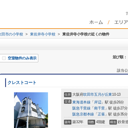
吹田市の小学校
>
東佐井寺小学校
>
東佐井寺小学校の近くの物件
並び順：
空室物件のみ表示
該当公
クレストコート
大阪府
吹田市
五月が丘東
10-13
住所
交通
東海道本線
「
岸辺
」駅 徒歩26分
阪急千里線
「
南千里
」駅 徒歩27分
阪急京都本線
「
正雀
」駅 徒歩35分
築32年
4階建
鉄骨
築年
階数
構造