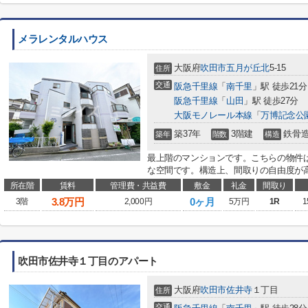
メラレンタルハウス
大阪府
吹田市
五月が丘北
5-15
住所
交通
阪急千里線
「
南千里
」駅 徒歩21分
阪急千里線
「
山田
」駅 徒歩27分
大阪モノレール本線
「
万博記念公
築37年
3階建
鉄骨
築年
階数
構造
最上階のマンションです。こちらの物件
な空間です。構造上、間取りの自由度が高
所在階
賃料
管理費・共益費
敷金
礼金
間取り
3.8
万円
0ヶ月
3階
2,000円
5万円
1R
1
吹田市佐井寺１丁目のアパート
大阪府
吹田市
佐井寺
１丁目
住所
交通