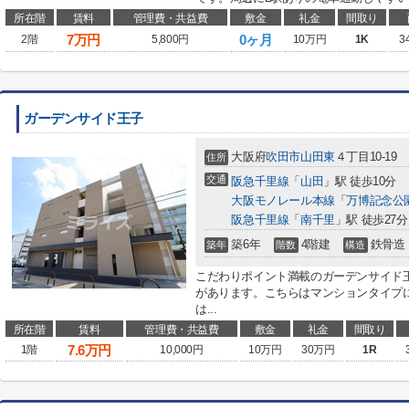
所在階
賃料
管理費・共益費
敷金
礼金
間取り
7
万円
0ヶ月
2階
5,800円
10万円
1K
3
ガーデンサイド王子
大阪府
吹田市
山田東
４丁目10-19
住所
交通
阪急千里線
「
山田
」駅 徒歩10分
大阪モノレール本線
「
万博記念公
阪急千里線
「
南千里
」駅 徒歩27分
築6年
4階建
鉄骨造
築年
階数
構造
こだわりポイント満載のガーデンサイド
があります。こちらはマンションタイプ
は...
所在階
賃料
管理費・共益費
敷金
礼金
間取り
7.6
万円
1階
10,000円
10万円
30万円
1R