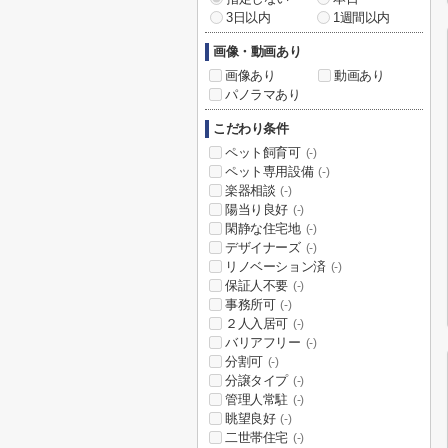
3日以内
1週間以内
画像・動画あり
画像あり
動画あり
パノラマあり
こだわり条件
ペット飼育可
(-)
ペット専用設備
(-)
楽器相談
(-)
陽当り良好
(-)
閑静な住宅地
(-)
デザイナーズ
(-)
リノベーション済
(-)
保証人不要
(-)
事務所可
(-)
２人入居可
(-)
バリアフリー
(-)
分割可
(-)
分譲タイプ
(-)
管理人常駐
(-)
眺望良好
(-)
二世帯住宅
(-)