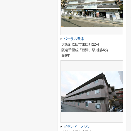
パーラム豊津
大阪府吹田市出口町22-4
阪急千里線「豊津」駅 徒歩6分
築6年
グランド・メゾン