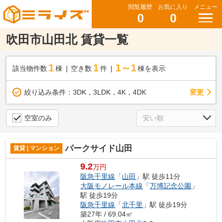
閲覧履歴
お気に入り
メニュー
0
0
吹田市山田北 賃貸一覧
1
1
1～1
該当物件数
棟
空き数
件
棟を表示
変更
絞り込み条件：
3DK，3LDK，4K，4DK
空室のみ
パークサイド山田
賃貸 | マンション
9.2
万円
阪急千里線
「
山田
」駅 徒歩11分
大阪モノレール本線
「
万博記念公園
」
駅 徒歩19分
阪急千里線
「
北千里
」駅 徒歩19分
築27年 / 69.04㎡