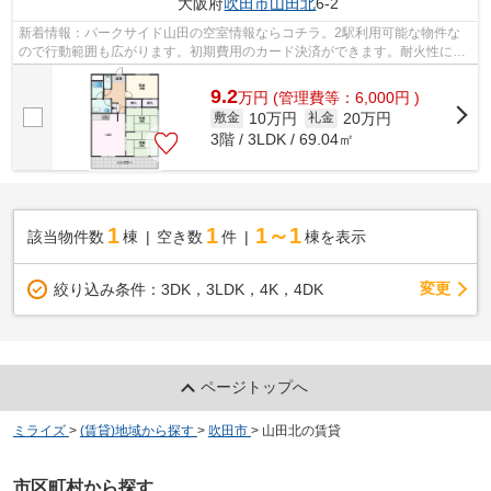
大阪府
吹田市
山田北
6-2
新着情報：パークサイド山田の空室情報ならコチラ。2駅利用可能な物件な
ので行動範囲も広がります。初期費用のカード決済ができます。耐火性に優
れているRC構造を物件選びで注目してみ...
9.2
万
円
(管理費等：6,000円 )
10万円
20万円
敷金
礼金
3階 / 3LDK / 69.04㎡
1
1
1～1
該当物件数
棟
空き数
件
棟を表示
変更
絞り込み条件：
3DK，3LDK，4K，4DK
ページトップへ
ミライズ
>
(賃貸)地域から探す
>
吹田市
>
山田北の賃貸
市区町村から探す