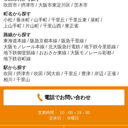
吹田市
/
摂津市
/
大阪市東淀川区
/
茨木市
町名から探す
小松
/
垂水町
/
山手町
/
千里丘
/
千里丘東
/
泉町
/
上山手町
/
片山町
/
千里山西
/
東正雀
路線から探す
東海道本線
/
阪急京都本線
/
阪急千里線
/
大阪モノレール本線
/
北大阪急行電鉄
/
地下鉄今里筋線
/
地下鉄御堂筋線
/
おおさか東線
/
大阪モノレール彩都
/
地下鉄谷町線
駅から探す
吹田
/
摂津市
/
吹田
/
関大前
/
千里丘
/
豊津
/
岸辺
/
正雀
/
相川
/
千里山
電話でお問い合わせ
営業時間：
10：00～19：00
定休日：
水曜日