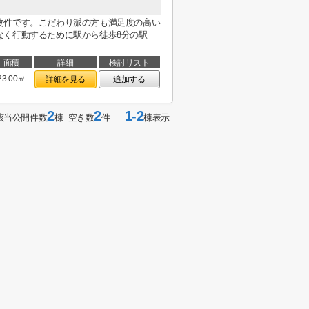
物件です。こだわり派の方も満足度の高い
なく行動するために駅から徒歩8分の駅
面積
詳細
検討リスト
23.00㎡
詳細を見る
追加する
2
2
1-2
該当公開件数
棟 空き数
件
棟表示