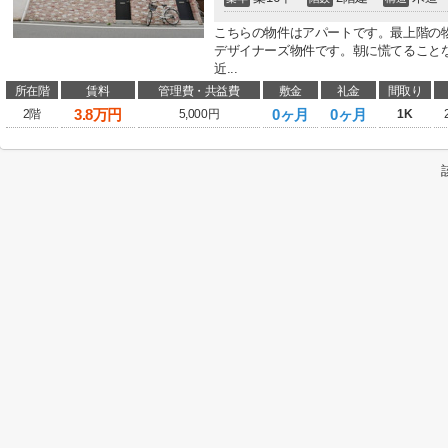
こちらの物件はアパートです。最上階の
デザイナーズ物件です。朝に慌てること
近...
所在階
賃料
管理費・共益費
敷金
礼金
間取り
3.8
万円
0ヶ月
0ヶ月
2階
5,000円
1K