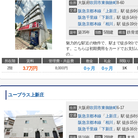
大阪府
吹田市
東御旅町
8-60
住所
交通
阪急京都本線
「
上新庄
」駅 徒歩9
阪急千里線
「
下新庄
」駅 徒歩14分
阪急京都本線
「
相川
」駅 徒歩19分
築35年
5階建
鉄骨
築年
階数
構造
魅力的な駅近の物件で、駅まで徒歩9分
す。こちらは初期費用をカードでお支払
の...
所在階
賃料
管理費・共益費
敷金
礼金
間取り
3.7
万円
0ヶ月
0ヶ月
2階
8,000円
1K
ユープラス上新庄
大阪府
吹田市
東御旅町
6-17
住所
交通
阪急京都本線
「
上新庄
」駅 徒歩8
阪急京都本線
「
相川
」駅 徒歩15分
阪急千里線
「
下新庄
」駅 徒歩16分
築16年
2階建
木造
築年
階数
構造