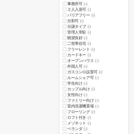
事務所可
(-)
２人入居可
(-)
バリアフリー
(-)
分割可
(-)
分譲タイプ
(-)
管理人常駐
(-)
眺望良好
(-)
二世帯住宅
(-)
フリーレント
(-)
カードキー
(-)
オープンハウス
(-)
外国人可
(-)
ガスコンロ設置可
(-)
ルームシェア可
(-)
学生向け
(-)
カップル向け
(-)
女性向け
(-)
ファミリー向け
(-)
室内洗濯機置場
(-)
フローリング
(-)
ロフト付き
(-)
メゾネット
(-)
ベランダ
(-)