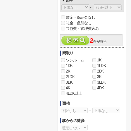
▼賃料
～
敷金・保証金なし
礼金・敷引なし
共益費・管理費込み
2
件が該当
間取り
ワンルーム
1K
1DK
1LDK
2K
2DK
2LDK
3K
3DK
3LDK
4K
4DK
4LDK以上
面積
～
駅からの徒歩