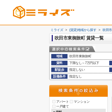
ミライズ
>
(賃貸)地域から探す
>
吹田市
吹田市東御旅町 賃貸一覧
地域
吹田市東御旅町
賃料
下限なし～7万円以下
駅徒歩
指定しない
設備条件
指定なし
アパート
マンション
一戸建て