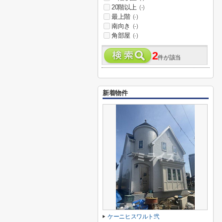
20階以上
(-)
最上階
(-)
南向き
(-)
角部屋
(-)
2
件が該当
新着物件
ケーニヒスワルト弐