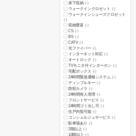
床下収納
(-)
ウォークインクロゼット
(-)
ウォークインシューズクロゼット
(-)
収納豊富
(-)
CS
(-)
BS
(-)
CATV
(-)
光ファイバー
(-)
インターネット対応
(-)
オートロック
(-)
TVモニタ付インターホン
(-)
宅配ボックス
(-)
24時間緊急通報システム
(-)
ディンプルキー
(-)
防犯カメラ
(-)
24時間有人管理
(-)
フロントサービス
(-)
24時間ゴミ出し可
(-)
住戸内覧可能
(-)
コンシェルジュサービス
(-)
駐車場あり
(-)
2階以上
(-)
10階以上
(-)