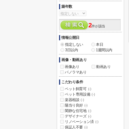
築年数
2
件が該当
情報公開日
指定しない
本日
3日以内
1週間以内
画像・動画あり
画像あり
動画あり
パノラマあり
こだわり条件
ペット飼育可
(-)
ペット専用設備
(-)
楽器相談
(-)
陽当り良好
(-)
閑静な住宅地
(-)
デザイナーズ
(-)
リノベーション済
(-)
保証人不要
(-)