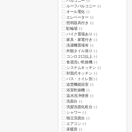
バルコニー
(-)
ルーフバルコニー
(-)
オール電化
(-)
エレベーター
(-)
照明器具付き
(-)
駐輪場
(-)
バイク置場あり
(-)
家具・家電付き
(-)
洗濯機置場有
(-)
外観タイル張り
(-)
コンロ２口以上
(-)
食器洗い乾燥機
(-)
システムキッチン
(-)
対面式キッチン
(-)
バス・トイレ別
(-)
追焚機能浴室
(-)
浴室乾燥機
(-)
温水洗浄便座
(-)
洗面台
(-)
洗髪洗面化粧台
(-)
シャワー
(-)
独立洗面台
(-)
エアコン
(-)
床暖房
(-)