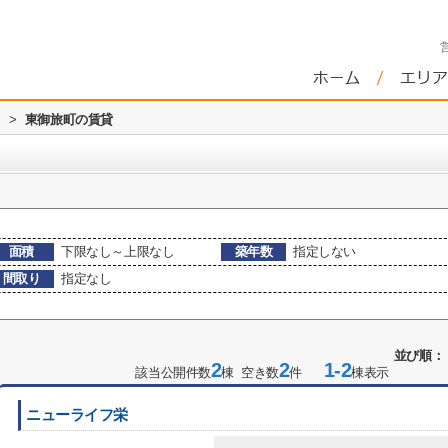
>
東御旅町の賃貸
面積
下限なし～上限なし
築年数
指定しない
間取り
指定なし
並び順：
2
2
1-2
該当公開件数
棟 空き数
件
棟表示
ニューライフ栄