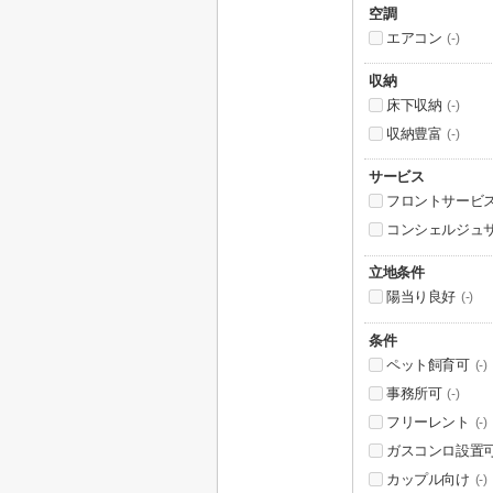
空調
エアコン
(-)
収納
床下収納
(-)
収納豊富
(-)
サービス
フロントサービ
コンシェルジュ
立地条件
陽当り良好
(-)
条件
ペット飼育可
(-)
事務所可
(-)
フリーレント
(-)
ガスコンロ設置
カップル向け
(-)