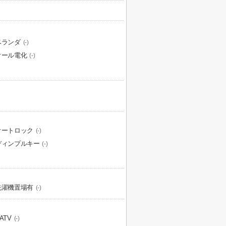
ベランダ
(-)
オール電化
(-)
オートロック
(-)
ディンプルキー
(-)
洗濯機置場有
(-)
ATV
(-)