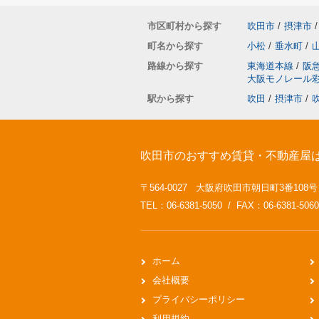
市区町村から探す
吹田市
/
摂津市
/
町名から探す
小松
/
垂水町
/
路線から探す
東海道本線
/
阪
大阪モノレール
駅から探す
吹田
/
摂津市
/
吹田市のおすすめ賃貸・不動産屋
〒564-0027 大阪府吹田市朝日町3番108
TEL：06-6381-5050 / FAX：06-6381-5060
ホーム
会社概要
プライバシーポリシー
利用規約