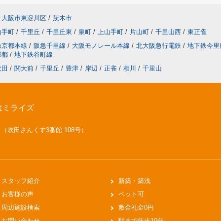
大阪市東淀川区
/
茨木市
山手町
/
千里丘
/
千里丘東
/
泉町
/
上山手町
/
片山町
/
千里山西
/
東正雀
急京都本線
/
阪急千里線
/
大阪モノレール本線
/
北大阪急行電鉄
/
地下鉄今里
彩都
/
地下鉄谷町線
吹田
/
関大前
/
千里丘
/
豊津
/
岸辺
/
正雀
/
相川
/
千里山
はミライズ
号 （吹田さんくす3番館 108号）
スタッフ紹介
新築・築浅
お客様の声
ペット可
周辺施設検索
敷金礼金0円
お問い合わせ
駅まで徒歩10分