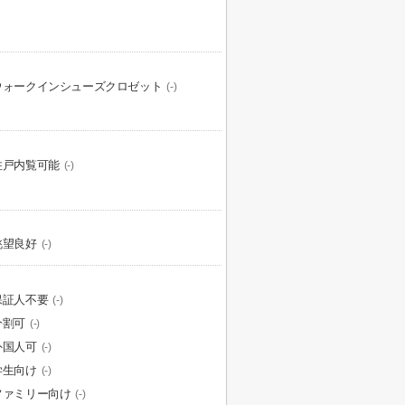
ウォークインシューズクロゼット
(-)
住戸内覧可能
(-)
眺望良好
(-)
保証人不要
(-)
分割可
(-)
外国人可
(-)
学生向け
(-)
ファミリー向け
(-)