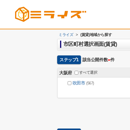
ミライズ
>
(賃貸)地域から探す
市区町村選択画面(賃貸)
-
ステップ1
該当公開件数
件
すべて選択
大阪府
吹田市
(567)