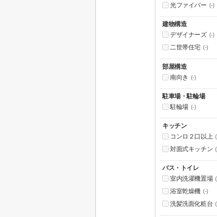
光ファイバー
(-)
建物構造
デザイナーズ
(-)
二世帯住宅
(-)
部屋構造
南向き
(-)
駐車場・駐輪場
駐輪場
(-)
キッチン
コンロ２口以上
(
対面式キッチン
(
バス・トイレ
室内洗濯機置場
(
浴室乾燥機
(-)
洗髪洗面化粧台
(