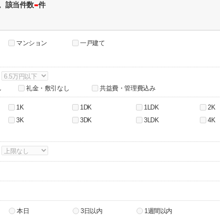
-
。該当件数
件
マンション
一戸建て
～
し
礼金・敷引なし
共益費・管理費込み
1K
1DK
1LDK
2K
3K
3DK
3LDK
4K
～
本日
3日以内
1週間以内