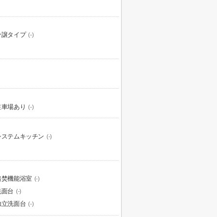
分譲タイプ
(-)
駐車場あり
(-)
システムキッチン
(-)
追焚機能浴室
(-)
洗面台
(-)
独立洗面台
(-)