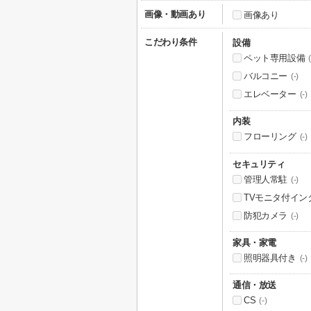
画像・動画あり
画像あり
こだわり条件
設備
ペット専用設備
(
バルコニー
(-)
エレベーター
(-)
内装
フローリング
(-)
セキュリティ
管理人常駐
(-)
TVモニタ付イン
防犯カメラ
(-)
家具・家電
照明器具付き
(-)
通信・放送
CS
(-)