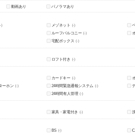
動画あり
パノラマあり
メゾネット
-)
(-)
ルーフバルコニー
(-)
宅配ボックス
(-)
ロフト付き
(-)
カードキー
(-)
ターホン
24時間緊急通報システム
(-)
(-)
24時間有人管理
(-)
家具・家電付き
(-)
BS
C
(-)