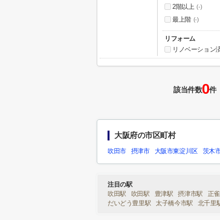
2階以上
(-)
最上階
(-)
リフォーム
リノベーション
0
該当件数
件
大阪府の市区町村
吹田市
摂津市
大阪市東淀川区
茨木
注目の駅
吹田駅
吹田駅
豊津駅
摂津市駅
正
だいどう豊里駅
太子橋今市駅
北千里