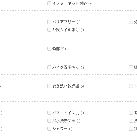
インターネット対応
(-)
バリアフリー
(-)
外観タイル張り
(-)
角部屋
(-)
バイク置場あり
(-)
食器洗い乾燥機
-)
(-)
-)
バス・トイレ別
-)
(-)
温水洗浄便座
(-)
シャワー
-)
(-)