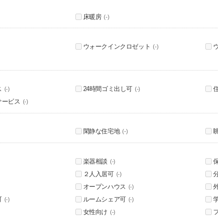
床暖房
(-)
ウォークインクロゼット
(-)
ス
24時間ゴミ出し可
(-)
(-)
サービス
(-)
閑静な住宅地
(-)
楽器相談
(-)
２人入居可
(-)
オープンハウス
(-)
可
ルームシェア可
(-)
(-)
女性向け
(-)